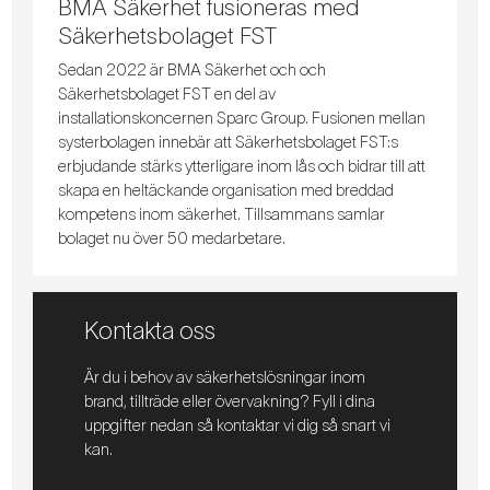
BMA Säkerhet fusioneras med
Säkerhetsbolaget FST
Sedan 2022 är BMA Säkerhet och och
Säkerhetsbolaget FST en del av
installationskoncernen Sparc Group. Fusionen mellan
systerbolagen innebär att Säkerhetsbolaget FST:s
erbjudande stärks ytterligare inom lås och bidrar till att
skapa en heltäckande organisation med breddad
kompetens inom säkerhet. Tillsammans samlar
bolaget nu över 50 medarbetare.
Kontakta oss
Är du i behov av säkerhetslösningar inom
brand, tillträde eller övervakning? Fyll i dina
uppgifter nedan så kontaktar vi dig så snart vi
kan.