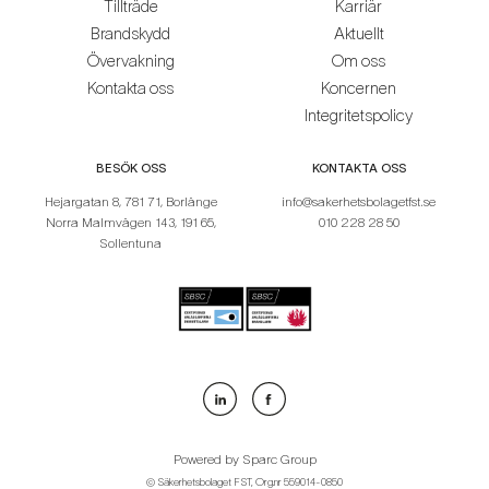
Tillträde
Karriär
Brandskydd
Aktuellt
Övervakning
Om oss
Kontakta oss
Koncernen
Integritetspolicy
BESÖK OSS
KONTAKTA OSS
Hejargatan 8, 781 71, Borlänge
info@sakerhetsbolagetfst.se
Norra Malmvägen 143, 191 65,
010 228 28 50
Sollentuna
Powered by
Sparc Group
© Säkerhetsbolaget FST, Org.nr 559014-0850